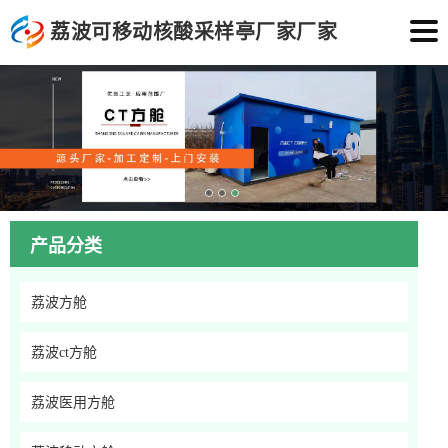
荔波可移动核酸采样亭厂家厂家
产品分类
荔波方舱
荔波ct方舱
荔波医用方舱