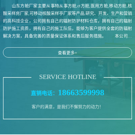
山东方舱厂家主要从事特从事方舱,ct方舱,医用方舱,移动方舱,核
酸采样房厂家,可移动核酸采样亭厂家等产品,研究、开发、生产和营销
的高科技企业，公司拥有自己的辐射防护材料仓库，拥有自己的辐射
防护施工资质，拥有自己的施工队伍，能够为客户提供全套的防辐射
解决方案，具备完善的质量保证体系和售后服务措施。 本公司在
ct医用方舱
移动DR方舱
电磁屏蔽、降噪、气密、热传导、高透波等方面有独特专业研究，电
磁屏蔽可生产40--60DB方舱：整车降噪可达70DB以下，可生产正压及
查看更多+
负压式舱体，高透波舱。在整车集成的同时，公司还生产电磁屏蔽方
舱门、屏蔽窗、整体式方舱角组件、方舱旋锁、方舱门锁、油机门
锁、壁合、壁合锁，气动撑杆，升降机构、调平机构、千斤顶，行走
SERVICE HOTLINE
轮，各类方舱灯，防电磁干扰灯，等方舱配件为方舱生产企业，提供
一站式服务和特殊需求服务。 本企业的服务方向和宗旨，为军工
18663599998
直销电话：
国防事业，从小做起，为大服务的宗旨，研制更多，更新，更好的产
移动方舱
医用方舱
品及配套，为军工国防不断研制新产品、新配套，以高新技术、新材
客户的满意，是我们不懈努力的动力！
料，新应用引导新产品开发，不断适应现代化发展需要。 多年来
公司本着以诚待人，以信引人，汇集更多优秀人才从事本企业的特种
车生产服务，为这一新兴发展空间，引进人才，引进国内外先进技
术，为国防事业创造更多，更新，更好的需求产品。 公司现有高